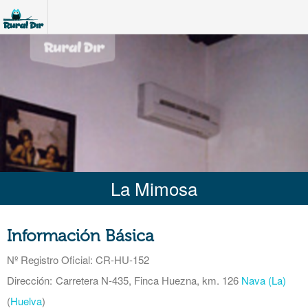
La Mimosa
Información Básica
Nº Registro Oficial
: CR-HU-152
Dirección:
Carretera N-435, Finca Huezna, km. 126
Nava (La)
(
Huelva
)