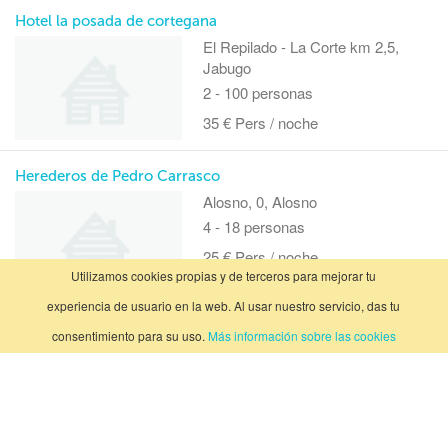
Hotel la posada de cortegana
El Repilado - La Corte km 2,5,
Jabugo
2 - 100 personas
35 € Pers / noche
Herederos de Pedro Carrasco
Alosno, 0, Alosno
4 - 18 personas
25 € Pers / noche
Utilizamos cookies propias y de terceros para mejorar tu
experiencia de usuario en la web. Al usar nuestro servicio, das tu
Finca El Manzano
consentimiento para su uso.
Más información sobre las cookies
Sevilla-Portugal KM. 117,4,
Cortegana
,Sierra Pelada y Ribera del
Aserrador
2 - 17 personas