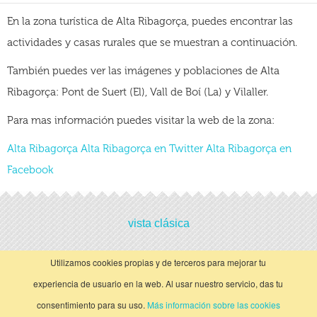
En la zona turística de Alta Ribagorça, puedes encontrar las
actividades y casas rurales que se muestran a continuación.
También puedes ver las imágenes y poblaciones de Alta
Ribagorça: Pont de Suert (El), Vall de Boí (La) y Vilaller.
Para mas información puedes visitar la web de la zona:
Alta Ribagorça
Alta Ribagorça en Twitter
Alta Ribagorça en
Facebook
vista clásica
Utilizamos cookies propias y de terceros para mejorar tu
experiencia de usuario en la web. Al usar nuestro servicio, das tu
consentimiento para su uso.
Más información sobre las cookies