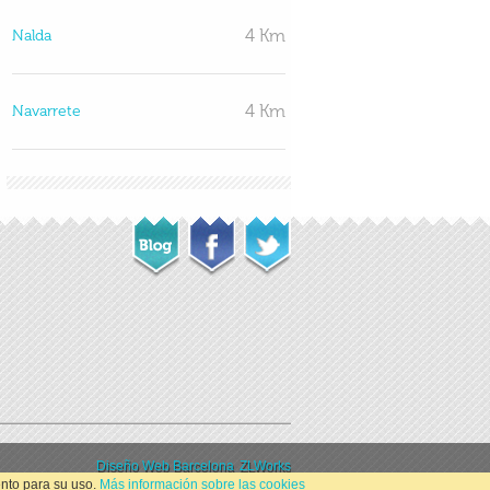
4 Km
Nalda
4 Km
Navarrete
6 Km
Lardero
6 Km
Alberite
6 Km
Clavijo
Diseño Web Barcelona
ZLWorks
ento para su uso.
Más información sobre las cookies