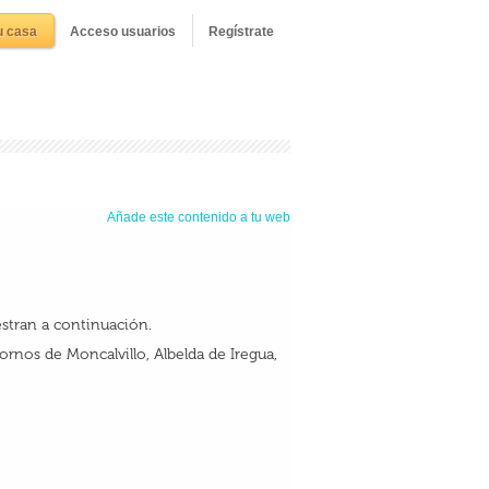
u casa
Acceso usuarios
Regístrate
Añade este contenido a tu web
estran a continuación.
rnos de Moncalvillo, Albelda de Iregua,