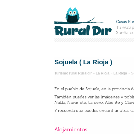
Casas Rur
Tu escap
Sueña co
Sojuela ( La Rioja )
Turismo rural Ruraldir
»
La Rioja
»
La Rioja
»
S
En el pueblo de Sojuela, en la provincia 
También puedes ver las imágenes y poblac
Nalda, Navarrete, Lardero, Alberite y Clav
Y recuerda que puedes encontrar otras ca
Alojamientos