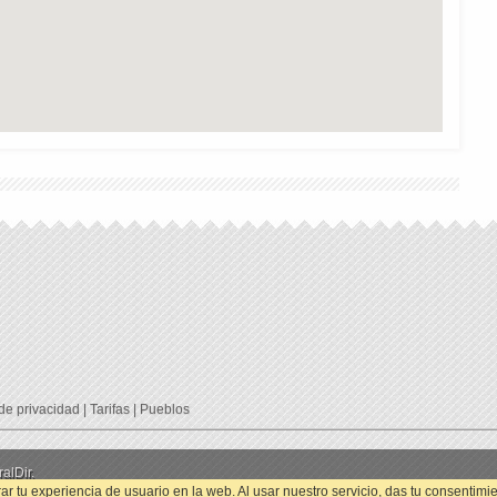
 de privacidad
|
Tarifas
|
Pueblos
alDir.
ar tu experiencia de usuario en la web. Al usar nuestro servicio, das tu consentimi