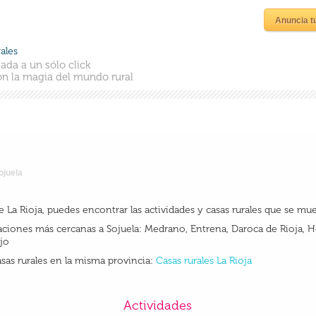
Anuncia t
ales
ada a un sólo click
n la magia del mundo rural
ojuela
de La Rioja, puedes encontrar las actividades y casas rurales que se mu
iones más cercanas a Sojuela: Medrano, Entrena, Daroca de Rioja, Ho
ijo
sas rurales en la misma provincia:
Casas rurales La Rioja
Actividades