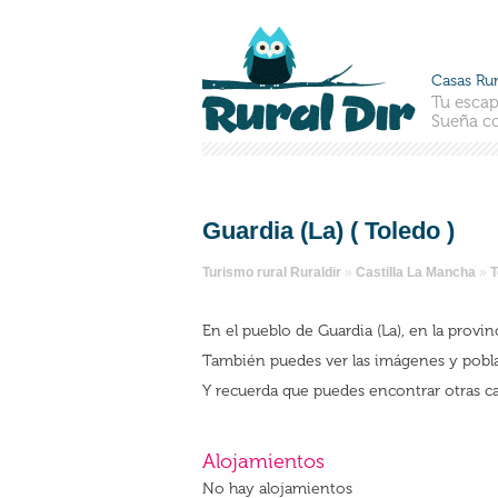
Casas Rur
Tu escap
Sueña co
Guardia (La) ( Toledo )
Turismo rural Ruraldir
»
Castilla La Mancha
»
T
En el pueblo de Guardia (La), en la provi
También puedes ver las imágenes y pobla
Y recuerda que puedes encontrar otras ca
Alojamientos
No hay alojamientos