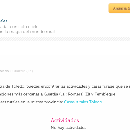
Anuncia t
ales
ada a un sólo click
n la magia del mundo rural
oledo
»
Guardia (La)
ncia de Toledo, puedes encontrar las actividades y casas rurales que s
ciones más cercanas a Guardia (La): Romeral (El) y Tembleque
sas rurales en la misma provincia:
Casas rurales Toledo
Actividades
No hay actividades