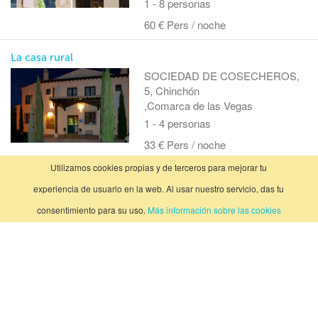
1 - 8 personas
60 € Pers / noche
La casa rural
SOCIEDAD DE COSECHEROS,
5, Chinchón
,Comarca de las Vegas
1 - 4 personas
33 € Pers / noche
Utilizamos cookies propias y de terceros para mejorar tu
Casa rural casatana
experiencia de usuario en la web. Al usar nuestro servicio, das tu
LA MESA, 17, Valdelaguna
,Comarca de las Vegas
consentimiento para su uso.
Más información sobre las cookies
10 - 12 personas
36 € Pers / noche
Vistahermosa
Linares, 17, Cercedilla