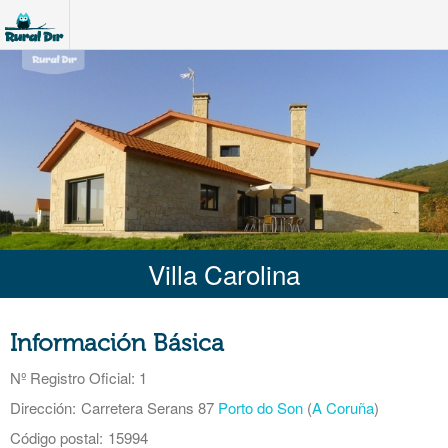
Villa Carolina
Información Básica
Nº Registro Oficial
: 1
Dirección:
Carretera Serans 87
Porto do Son
(
A Coruña
)
Código postal:
15994