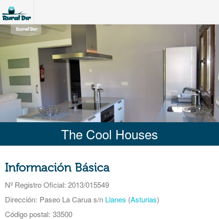
The Cool Houses
Información Básica
Nº Registro Oficial
: 2013/015549
Dirección:
Paseo La Carua s/n
Llanes
(
Asturias
)
Código postal:
33500