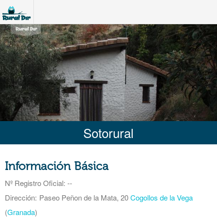
Sotorural
Información Básica
Nº Registro Oficial
: --
Dirección:
Paseo Peñon de la Mata, 20
Cogollos de la Vega
(
Granada
)