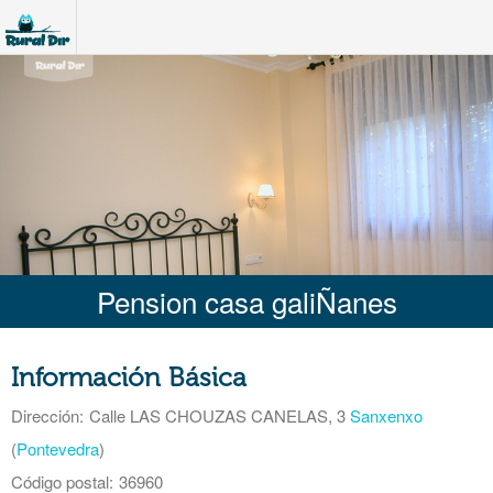
Pension casa galiÑanes
Información Básica
Dirección:
Calle LAS CHOUZAS CANELAS, 3
Sanxenxo
(
Pontevedra
)
Código postal:
36960