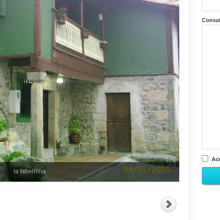
Consu
Ace
la tabernina