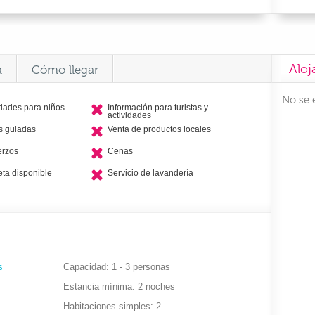
Aloj
a
Cómo llegar
No se 
idades para niños
Información para turistas y
actividades
as guiadas
Venta de productos locales
erzos
Cenas
eta disponible
Servicio de lavandería
s
Capacidad
1 - 3 personas
Estancia mínima
2 noches
Habitaciones simples
2