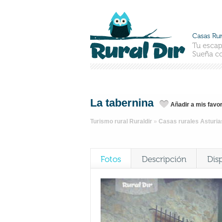
Casas Rur
Tu escap
Sueña co
La tabernina
Añadir a mis favor
Turismo rural Ruraldir
»
Casas rurales Asturia
Fotos
Descripción
Dis