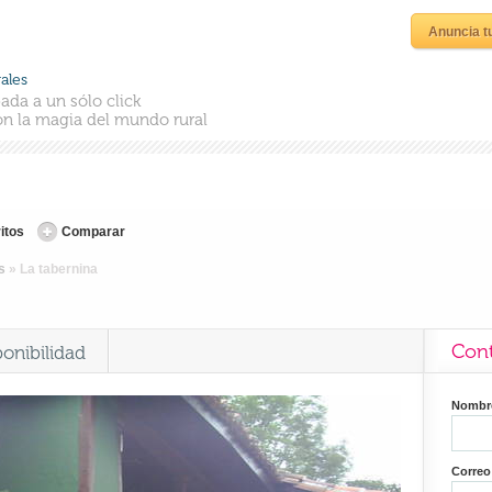
Anuncia t
ales
ada a un sólo click
n la magia del mundo rural
itos
Comparar
s
»
La tabernina
Cont
ponibilidad
Nomb
Correo