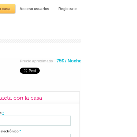
u casa
Acceso usuarios
Regístrate
75€ / Noche
Precio aproximado
acta con la casa
re
*
 electrónico
*