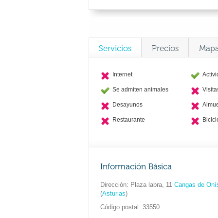
Servicios
Precios
Map
Internet
Activ
Se admiten animales
Visit
Desayunos
Almu
Restaurante
Bicicl
Información Básica
Dirección
Plaza labra, 11
Cangas de Oní
(
Asturias
)
Código postal
33550