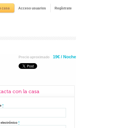
u casa
Acceso usuarios
Regístrate
19€ / Noche
Precio aproximado
acta con la casa
re
*
 electrónico
*