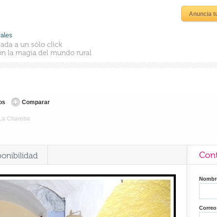
Anuncia t
ales
ada a un sólo click
n la magia del mundo rural
os
Comparar
La Chamba
Cont
ponibilidad
Nomb
Correo