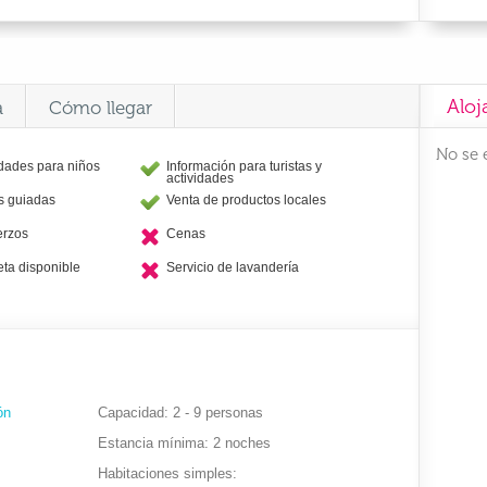
Aloj
a
Cómo llegar
No se 
idades para niños
Información para turistas y
actividades
as guiadas
Venta de productos locales
erzos
Cenas
eta disponible
Servicio de lavandería
ón
Capacidad
2 - 9 personas
Estancia mínima
2 noches
Habitaciones simples