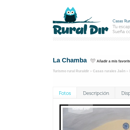
Casas Rur
Tu escap
Sueña co
La Chamba
Añadir a mis favorit
Turismo rural Ruraldir
»
Casas rurales Jaén
»
Fotos
Descripción
Dis