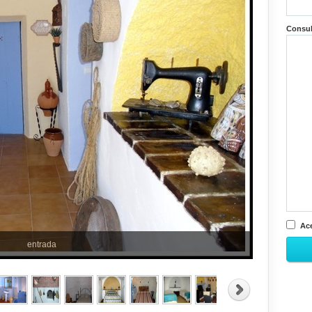
Consu
Ace
entrada