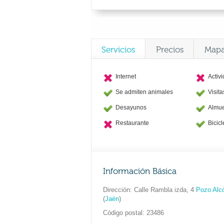
Servicios
Precios
Map
Internet
Activ
Se admiten animales
Visit
Desayunos
Almu
Restaurante
Bicicl
Información Básica
Dirección
Calle Rambla izda, 4
Pozo Alc
(
Jaén
)
Código postal
23486