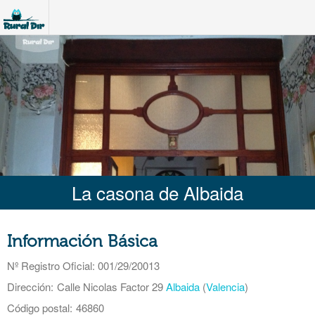
La casona de Albaida
Información Básica
Nº Registro Oficial
: 001/29/20013
Dirección:
Calle Nicolas Factor 29
Albaida
(
Valencia
)
Código postal:
46860