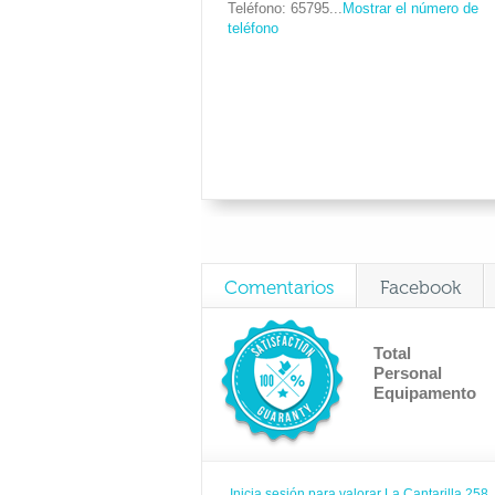
Teléfono
65795...
Mostrar el número de
teléfono
Comentarios
Facebook
Total
Personal
Equipamento
Inicia sesión para valorar La Cantarilla 258