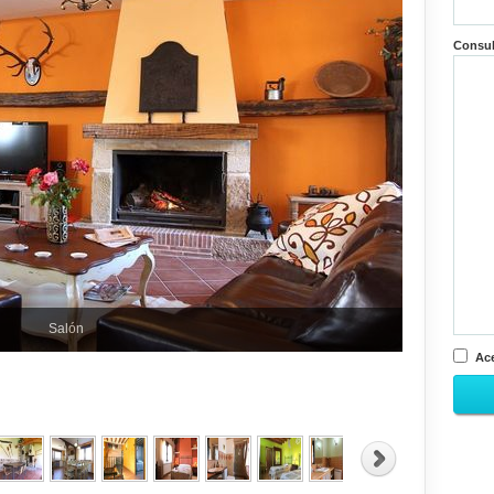
Consu
Salón
Ace