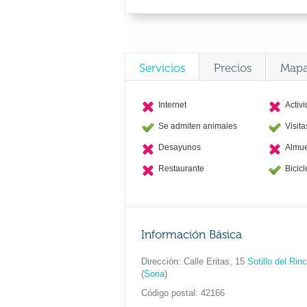
Servicios
Precios
Map
Internet
Activ
Se admiten animales
Visit
Desayunos
Almu
Restaurante
Bicicl
Información Básica
Dirección
Calle Eritas, 15
Sotillo del Rin
(
Soria
)
Código postal
42166