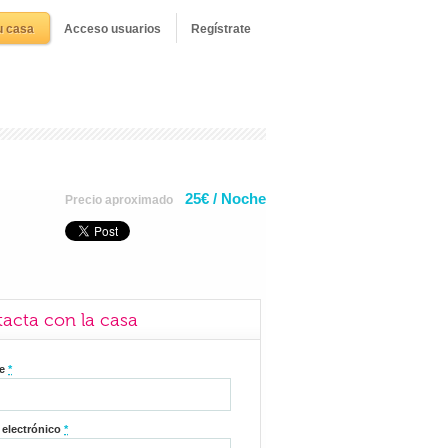
u casa
Acceso usuarios
Regístrate
25€ / Noche
Precio aproximado
acta con la casa
re
*
 electrónico
*