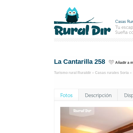
Casas Rur
Tu escap
Sueña co
La Cantarilla 258
Añadir a m
Turismo rural Ruraldir
»
Casas rurales Soria
»
Fotos
Descripción
Dis