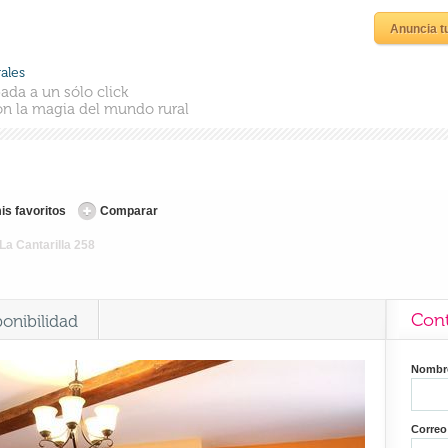
Anuncia t
ales
ada a un sólo click
n la magia del mundo rural
is favoritos
Comparar
La Cantarilla 258
Cont
ponibilidad
Nomb
Correo