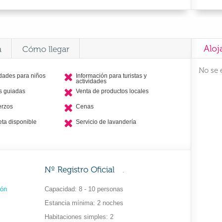
Aloj
a
Cómo llegar
No se 
idades para niños
Información para turistas y
actividades
as guiadas
Venta de productos locales
erzos
Cenas
eta disponible
Servicio de lavandería
Nº Registro Oficial
.
cón
Capacidad
8 - 10 personas
Estancia mínima
2 noches
Habitaciones simples
2