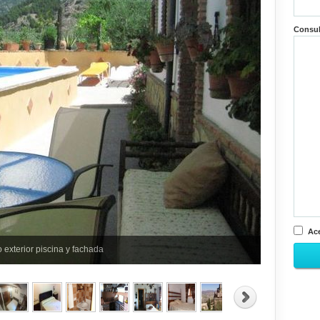
Consu
Ace
o exterior piscina y fachada