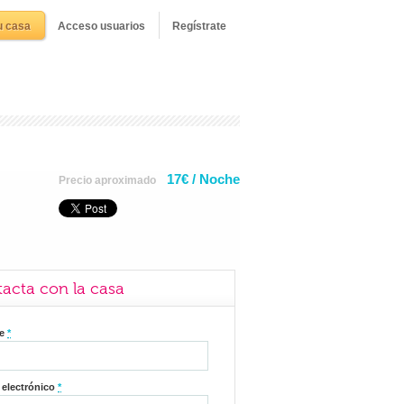
u casa
Acceso usuarios
Regístrate
17€ / Noche
Precio aproximado
acta con la casa
re
*
 electrónico
*