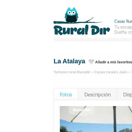
Casas Rur
Tu escap
Sueña co
La Atalaya
Añadir a mis favorito
Turismo rural Ruraldir
»
Casas rurales Jaén
»
Fotos
Descripción
Dis