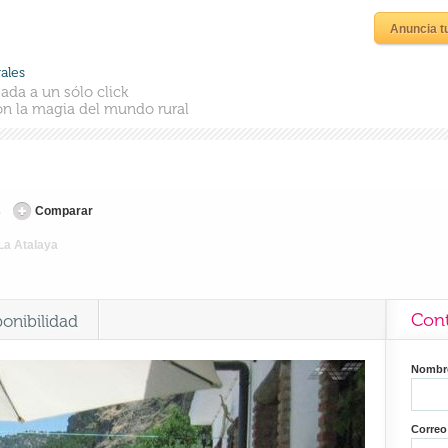
Anuncia t
ales
ada a un sólo click
n la magia del mundo rural
s
Comparar
La Atalaya
Cont
ponibilidad
Nomb
Correo