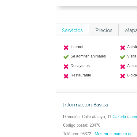
Servicios
Precios
Map
Internet
Activ
Se admiten animales
Visit
Desayunos
Almu
Restaurante
Bicicl
Información Básica
Dirección
Calle atalaya, 11
Cazorla
(
Jaén
Código postal
23470
Teléfono
95372...
Mostrar el número de