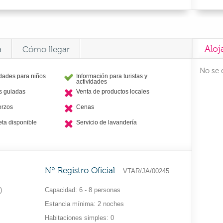
Aloj
a
Cómo llegar
No se 
idades para niños
Información para turistas y
actividades
as guiadas
Venta de productos locales
erzos
Cenas
eta disponible
Servicio de lavandería
Nº Registro Oficial
VTAR/JA/00245
)
Capacidad
6 - 8 personas
Estancia mínima
2 noches
Habitaciones simples
0