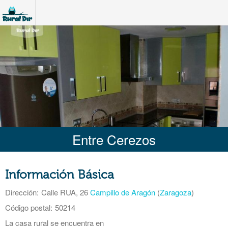
Entre Cerezos
Información Básica
Dirección:
Calle RUA, 26
Campillo de Aragón
(
Zaragoza
)
Código postal:
50214
La casa rural se encuentra en