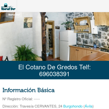
El Cotano De Gredos Telf:
696038391
Información Básica
Nº Registro Oficial
: -----
Dirección:
Travesía CERVANTES, 24
Burgohondo
(
Ávila
)