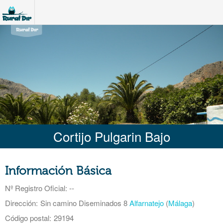
Cortijo Pulgarin Bajo
Información Básica
Nº Registro Oficial
: --
Dirección:
Sin camino Diseminados 8
Alfarnatejo
(
Málaga
)
Código postal:
29194