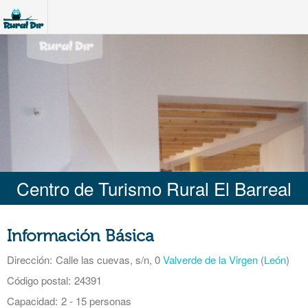
Centro de Turismo Rural El Barreal
Información Básica
Dirección:
Calle las cuevas, s/n, 0
Valverde de la Virgen
(
León
)
Código postal:
24391
Capacidad:
2 - 15 personas