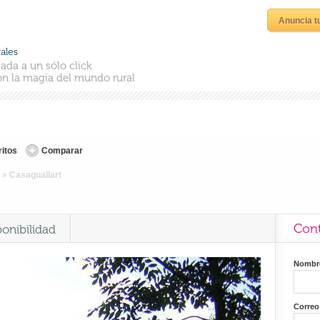
Anuncia t
ales
ada a un sólo click
n la magia del mundo rural
ritos
Comparar
»
Casaguallart
Cont
ponibilidad
Nomb
Correo