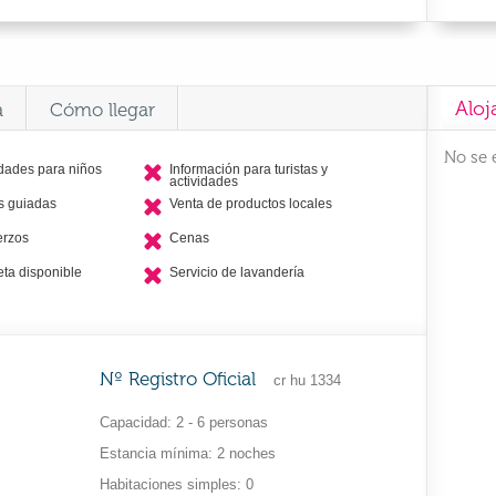
Aloj
a
Cómo llegar
No se 
idades para niños
Información para turistas y
actividades
as guiadas
Venta de productos locales
erzos
Cenas
eta disponible
Servicio de lavandería
Nº Registro Oficial
cr hu 1334
Capacidad
2 - 6 personas
Estancia mínima
2 noches
Habitaciones simples
0