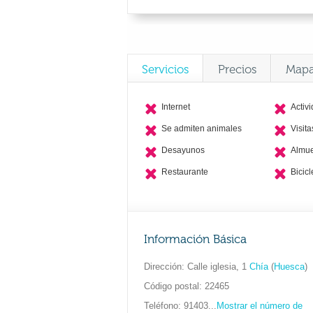
Servicios
Precios
Map
Internet
Activ
Se admiten animales
Visit
Desayunos
Almu
Restaurante
Bicicl
Información Básica
Dirección
Calle iglesia, 1
Chía
(
Huesca
)
Código postal
22465
Teléfono
91403...
Mostrar el número de