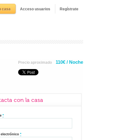
u casa
Acceso usuarios
Regístrate
110€ / Noche
Precio aproximado
acta con la casa
re
*
 electrónico
*