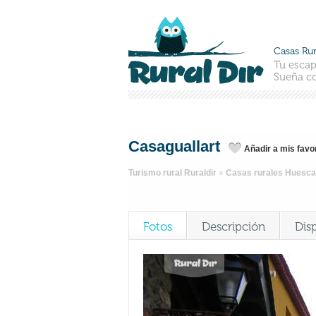
Casas Rur
Tu escap
Sueña co
Casaguallart
Añadir a mis favo
Turismo rural Ruraldir
»
Casas rurales Huesca
Fotos
Descripción
Dis