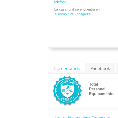
teléfono
La casa rural se encuentra en
Turismo rural Ribagorza
Comentarios
Facebook
Total
Personal
Equipamento
Inicia sesión para valorar Casaguallart