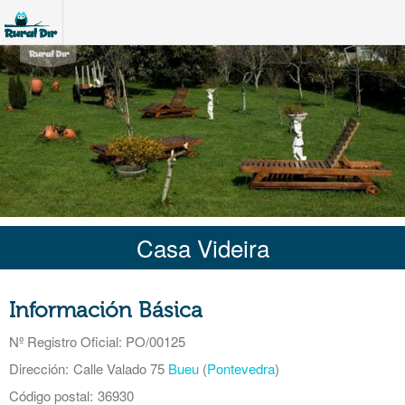
Casa Videira
Información Básica
Nº Registro Oficial
: PO/00125
Dirección:
Calle Valado 75
Bueu
(
Pontevedra
)
Código postal:
36930