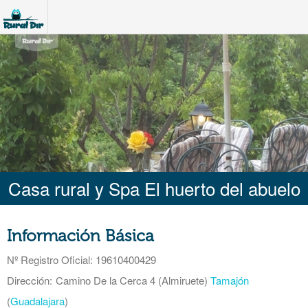
Casa rural y Spa El huerto del abuelo
Información Básica
Nº Registro Oficial
: 19610400429
Dirección:
Camino De la Cerca 4 (Almiruete)
Tamajón
(
Guadalajara
)