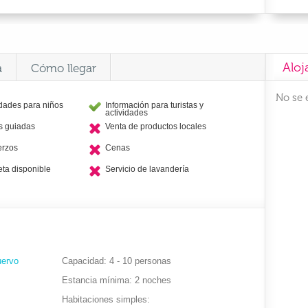
Aloj
a
Cómo llegar
No se 
idades para niños
Información para turistas y
actividades
as guiadas
Venta de productos locales
erzos
Cenas
eta disponible
Servicio de lavandería
uervo
Capacidad
4 - 10 personas
Estancia mínima
2 noches
Habitaciones simples