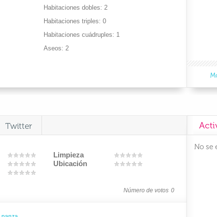
Habitaciones dobles
2
Habitaciones triples
0
Habitaciones cuádruples
1
Aseos
2
Mo
Acti
Twitter
No se 
Limpieza
Ubicación
Número de votos
0
o panza