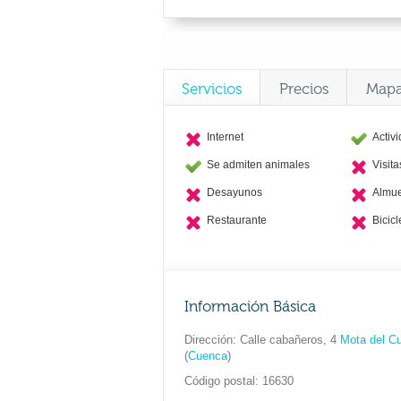
Servicios
Precios
Map
Internet
Activ
Se admiten animales
Visit
Desayunos
Almu
Restaurante
Bicicl
Información Básica
Dirección
Calle cabañeros, 4
Mota del C
(
Cuenca
)
Código postal
16630