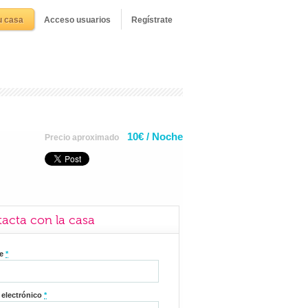
u casa
Acceso usuarios
Regístrate
10€ / Noche
Precio aproximado
acta con la casa
re
*
 electrónico
*