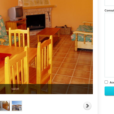
Consu
Ace
salon