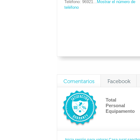
Teléfono
96921...
Mostrar el número de
teléfono
Comentarios
Facebook
Total
Personal
Equipamento
Inicia sesión para valorar Casa rural sanch