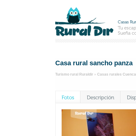
Casas Rur
Tu escap
Sueña co
Casa rural sancho panza
Turismo rural Ruraldir
»
Casas rurales Cuenca
Fotos
Descripción
Dis