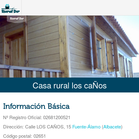
Casa rural los caÑos
Información Básica
Nº Registro Oficial
: 02681200521
Dirección:
Calle LOS CAÑOS, 15
Fuente-Álamo
(
Albacete
)
Código postal:
02651