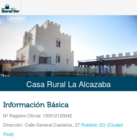
Casa Rural La Alcazaba
Información Básica
Nº Registro Oficial
: 130012120042
Dirección:
Calle General Castaños, 27
Robledo (El)
(
Ciudad
Real
)