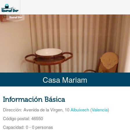
Casa Mariam
Información Básica
Dirección:
Avenida de la Virgen, 10
Albuixech
(
Valencia
)
Código postal:
46550
Capacidad:
0 - 0 personas