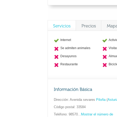
Servicios
Precios
Map
Internet
Activ
Se admiten animales
Visit
Desayunos
Almu
Restaurante
Bicicl
Información Básica
Dirección
Avenida sevares
Piloña
(
Asturi
Código postal
33584
Teléfono
98570...
Mostrar el número de