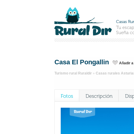
Casas Rur
Tu escap
Sueña co
Casa El Pongallin
Añadir a
Turismo rural Ruraldir
»
Casas rurales Asturia
Fotos
Descripción
Dis