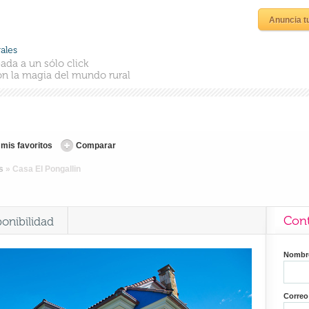
Anuncia t
ales
ada a un sólo click
n la magia del mundo rural
 mis favoritos
Comparar
s
»
Casa El Pongallin
Cont
ponibilidad
Nomb
Correo