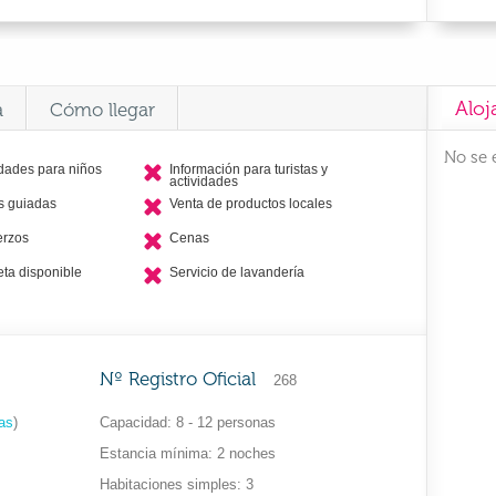
Aloj
a
Cómo llegar
No se 
idades para niños
Información para turistas y
actividades
as guiadas
Venta de productos locales
erzos
Cenas
eta disponible
Servicio de lavandería
Nº Registro Oficial
268
as
)
Capacidad
8 - 12 personas
Estancia mínima
2 noches
Habitaciones simples
3