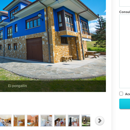
Consu
El pongallin
Ace