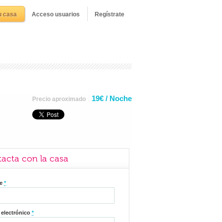
u casa
Acceso usuarios
Regístrate
19€ / Noche
Precio aproximado
acta con la casa
re
*
 electrónico
*