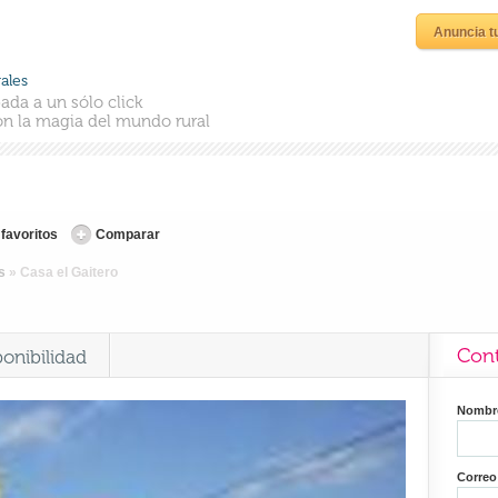
Anuncia t
ales
ada a un sólo click
n la magia del mundo rural
 favoritos
Comparar
s
»
Casa el Gaitero
Cont
ponibilidad
Nomb
Correo