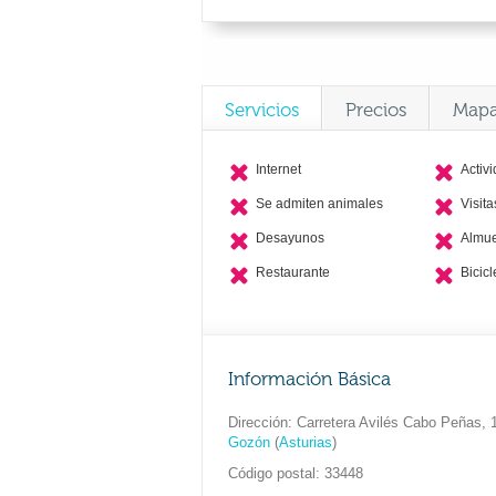
Servicios
Precios
Map
Internet
Activ
Se admiten animales
Visit
Desayunos
Almu
Restaurante
Bicicl
Información Básica
Dirección
Carretera Avilés Cabo Peñas, 
Gozón
(
Asturias
)
Código postal
33448