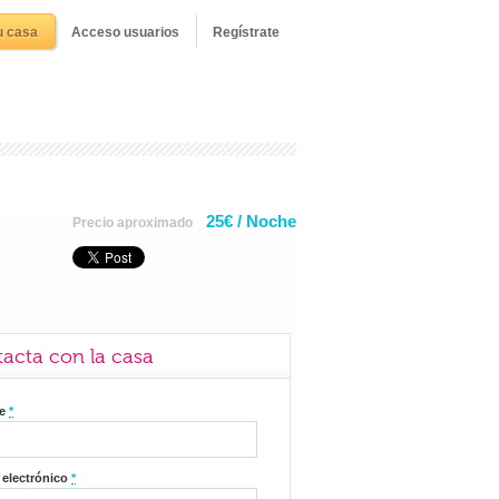
u casa
Acceso usuarios
Regístrate
25€ / Noche
Precio aproximado
acta con la casa
re
*
 electrónico
*