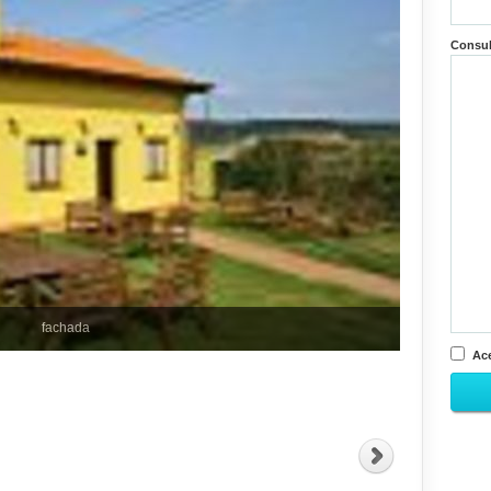
Consu
fachada
Ace