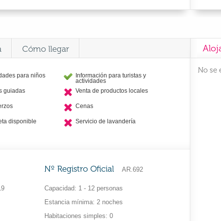
Aloj
a
Cómo llegar
No se 
idades para niños
Información para turistas y
actividades
as guiadas
Venta de productos locales
erzos
Cenas
eta disponible
Servicio de lavandería
Nº Registro Oficial
AR.692
19
Capacidad
1 - 12 personas
Estancia mínima
2 noches
Habitaciones simples
0