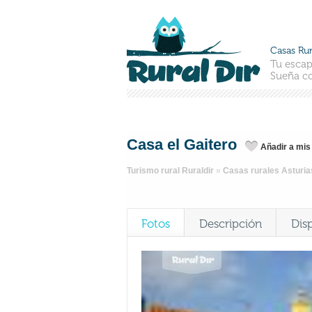
Casas Rur
Tu escap
Sueña co
Casa el Gaitero
Añadir a mis
Turismo rural Ruraldir
»
Casas rurales Asturia
Fotos
Descripción
Dis