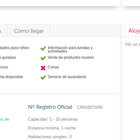
Aloj
a
Cómo llegar
No se 
idades para niños
Información para turistas y
actividades
as guiadas
Venta de productos locales
erzos
Cenas
eta disponible
Servicio de lavandería
Nº Registro Oficial
CR618371930
os de
Capacidad
1 - 15 personas
Estancia mínima
1 noche
Habitaciones simples
0