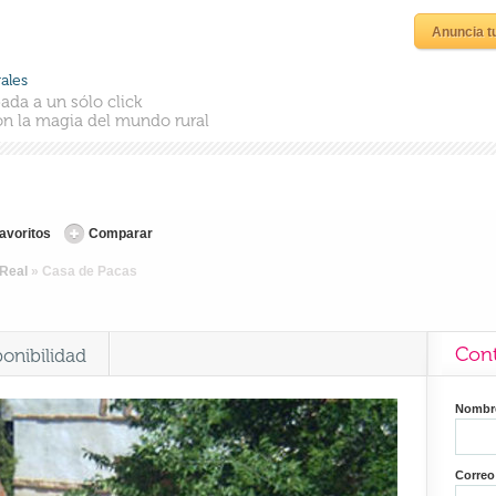
Anuncia t
ales
ada a un sólo click
n la magia del mundo rural
favoritos
Comparar
 Real
»
Casa de Pacas
Cont
ponibilidad
Nomb
Correo