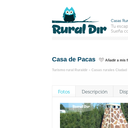
Casas Rur
Tu escap
Sueña co
Casa de Pacas
Añadir a mis 
Turismo rural Ruraldir
»
Casas rurales Ciudad
Fotos
Descripción
Dis