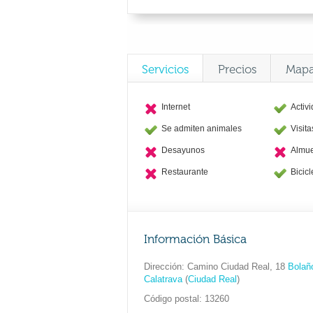
Servicios
Precios
Map
Internet
Activ
Se admiten animales
Visit
Desayunos
Almu
Restaurante
Bicicl
Información Básica
Dirección
Camino Ciudad Real, 18
Bolañ
Calatrava
(
Ciudad Real
)
Código postal
13260