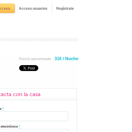
u casa
Acceso usuarios
Regístrate
31€ / Noche
Precio aproximado
acta con la casa
re
*
 electrónico
*