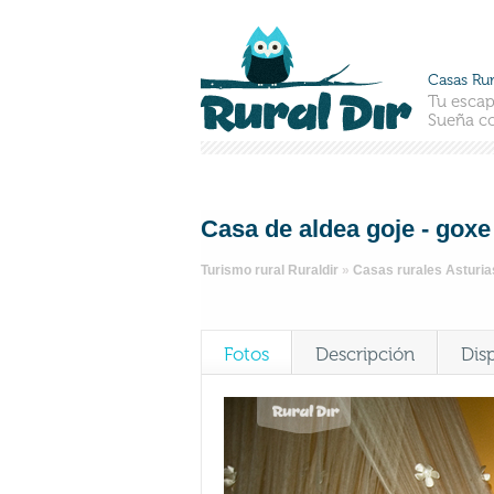
Casas Rur
Tu escap
Sueña co
Casa de aldea goje - goxe
Turismo rural Ruraldir
»
Casas rurales Asturia
Fotos
Descripción
Dis