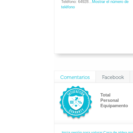
Teléfono
64928...
Mostrar el número de
teléfono
Comentarios
Facebook
Total
Personal
Equipamento
Inicia sesión para valorar Casa de aldea go