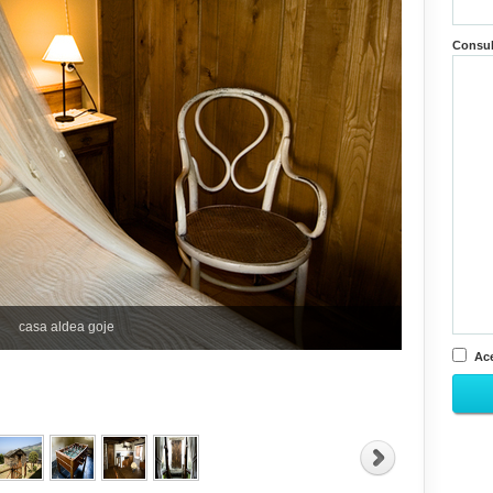
Consu
casa aldea goje
Ace