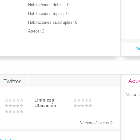
Habitaciones dobles
0
Habitaciones triples
0
Habitaciones cuádruples
0
Aseos
2
Mo
Acti
Twitter
No se 
Limpieza
Ubicación
Número de votos
0
je - goxe