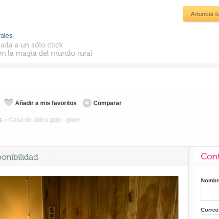
Anuncia t
ales
ada a un sólo click
n la magia del mundo rural
Añadir a mis favoritos
Comparar
s
»
Casa de aldea goje - goxe
Cont
ponibilidad
Nomb
Correo