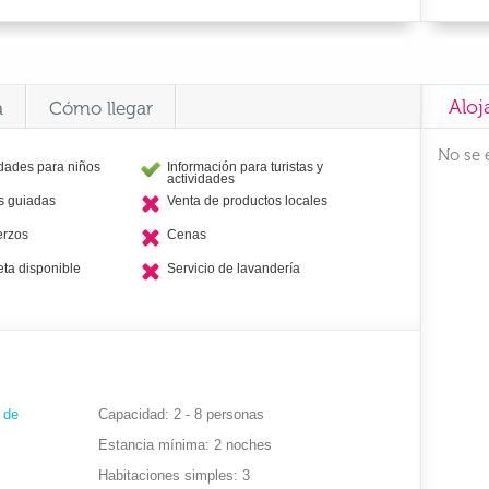
Aloj
a
Cómo llegar
No se 
idades para niños
Información para turistas y
actividades
as guiadas
Venta de productos locales
erzos
Cenas
eta disponible
Servicio de lavandería
 de
Capacidad
2 - 8 personas
Estancia mínima
2 noches
Habitaciones simples
3