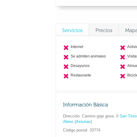
Servicios
Precios
Map
Internet
Activ
Se admiten animales
Visit
Desayunos
Almu
Restaurante
Bicicl
Información Básica
Dirección
Camino goje goxe, 0
San Tirso
Abres
(
Asturias
)
Código postal
33774