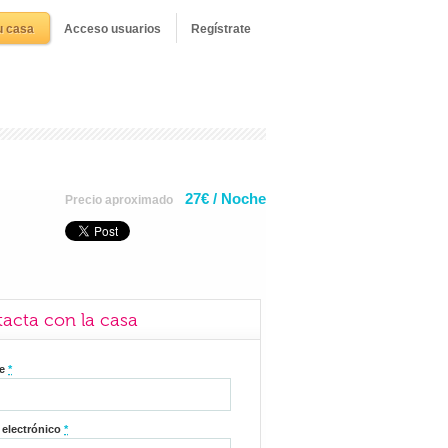
u casa
Acceso usuarios
Regístrate
27€ / Noche
Precio aproximado
acta con la casa
re
*
 electrónico
*