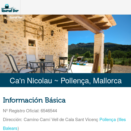
Ca'n Nicolau ~ Pollença, Mallorca
Información Básica
Nº Registro Oficial
: 6546544
Dirección:
Camino Camí Vell de Cala Sant Vicenç
Pollença
(
Illes
Balears
)