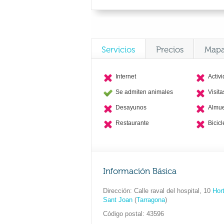
Servicios
Precios
Map
Internet
Activ
Se admiten animales
Visit
Desayunos
Almu
Restaurante
Bicicl
Información Básica
Dirección
Calle raval del hospital, 10
Hort
Sant Joan
(
Tarragona
)
Código postal
43596