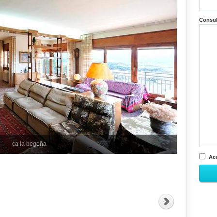
Consu
ca la begoña
Ace