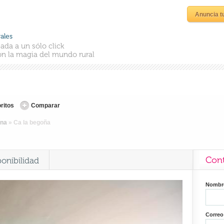
Anuncia t
ales
ada a un sólo click
n la magia del mundo rural
ritos
Comparar
ona
»
Ca la begoña
Cont
ponibilidad
Nomb
Correo