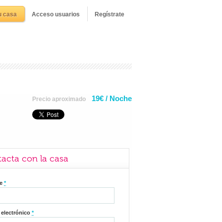
u casa
Acceso usuarios
Regístrate
19€ / Noche
Precio aproximado
acta con la casa
re
*
 electrónico
*