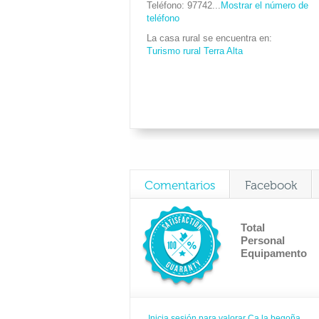
Teléfono
97742...
Mostrar el número de
teléfono
La casa rural se encuentra en
Turismo rural Terra Alta
Comentarios
Facebook
Total
Personal
Equipamento
Inicia sesión para valorar Ca la begoña