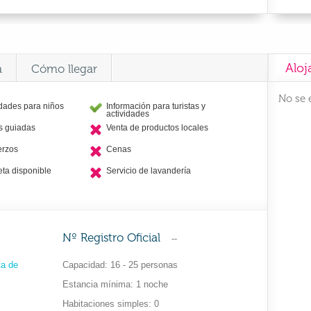
Aloj
a
Cómo llegar
No se 
idades para niños
Información para turistas y
actividades
as guiadas
Venta de productos locales
erzos
Cenas
eta disponible
Servicio de lavandería
Nº Registro Oficial
--
a de
Capacidad
16 - 25 personas
Estancia mínima
1 noche
Habitaciones simples
0