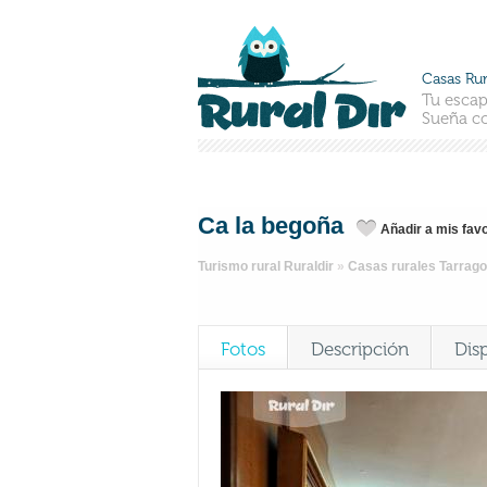
Casas Rur
Tu escap
Sueña co
Ca la begoña
Añadir a mis favo
Turismo rural Ruraldir
»
Casas rurales Tarrag
Fotos
Descripción
Dis