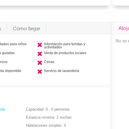
Aloj
a
Cómo llegar
No se 
idades para niños
Información para turistas y
actividades
as guiadas
Venta de productos locales
erzos
Cenas
eta disponible
Servicio de lavandería
ila
Capacidad
0 - 0 personas
Estancia mínima
2 noches
Habitaciones simples
0