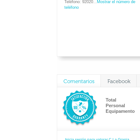
Teléfono
92020...
Mostrar el número de
teléfono
Comentarios
Facebook
Total
Personal
Equipamento
Inicia sesión para valorar C.La Granja