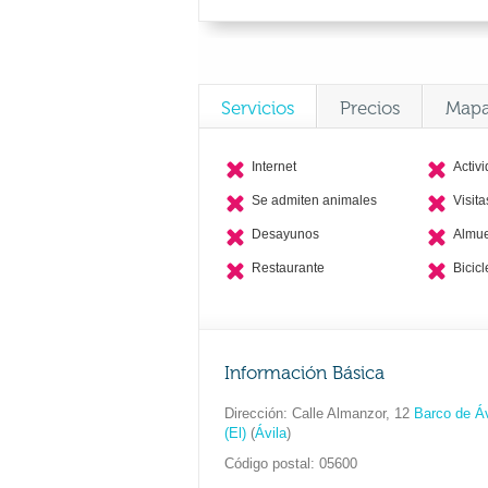
Servicios
Precios
Map
Internet
Activ
Se admiten animales
Visit
Desayunos
Almu
Restaurante
Bicicl
Información Básica
Dirección
Calle Almanzor, 12
Barco de Áv
(El)
(
Ávila
)
Código postal
05600