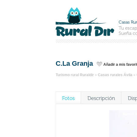
Casas Rur
Tu escap
Sueña co
C.La Granja
Añadir a mis favori
Turismo rural Ruraldir
»
Casas rurales Ávila
»
Fotos
Descripción
Dis