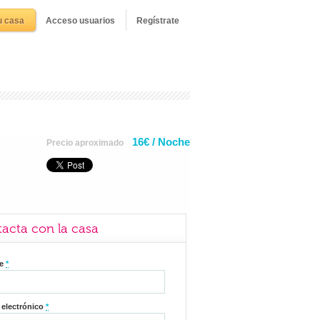
u casa
Acceso usuarios
Regístrate
16€ / Noche
Precio aproximado
acta con la casa
re
*
 electrónico
*