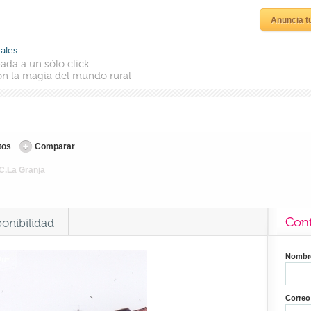
Anuncia t
ales
ada a un sólo click
n la magia del mundo rural
tos
Comparar
C.La Granja
Cont
ponibilidad
Nomb
Correo