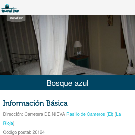
Bosque azul
Información Básica
Dirección:
Carretera DE NIEVA
Rasillo de Cameros (El)
(
La
Rioja
)
Código postal:
26124