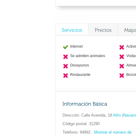
Servicios
Precios
Map
Internet
Activ
Se admiten animales
Visit
Desayunos
Almu
Restaurante
Bicicl
Información Básica
Dirección
Calle Avenida, 18
Allín
(
Navarr
Código postal
31290
Teléfono
94892...
Mostrar el número de