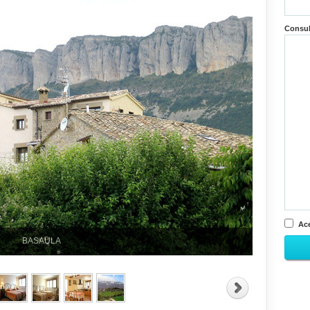
Consu
Ace
BASAULA