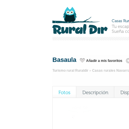
Casas Rur
Tu escap
Sueña co
Basaula
Añadir a mis favoritos
Turismo rural Ruraldir
»
Casas rurales Navarr
Fotos
Descripción
Dis