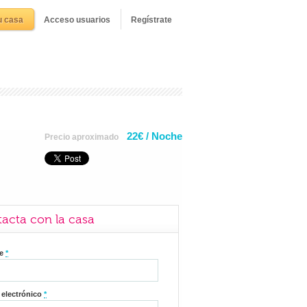
u casa
Acceso usuarios
Regístrate
22€ / Noche
Precio aproximado
acta con la casa
re
*
 electrónico
*