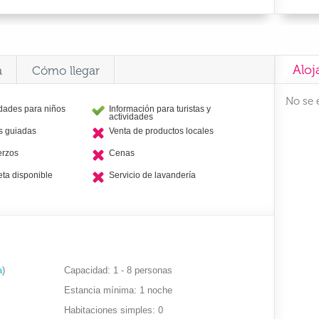
Aloj
a
Cómo llegar
No se 
idades para niños
Información para turistas y
actividades
as guiadas
Venta de productos locales
erzos
Cenas
eta disponible
Servicio de lavandería
a
)
Capacidad
1 - 8 personas
Estancia mínima
1 noche
Habitaciones simples
0