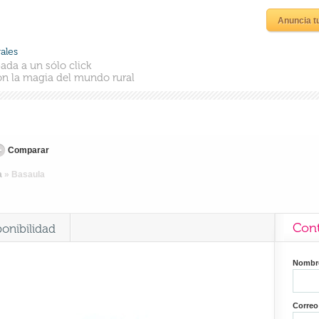
Anuncia t
ales
ada a un sólo click
n la magia del mundo rural
Comparar
a
»
Basaula
Cont
ponibilidad
Nomb
Correo