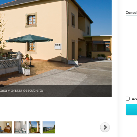
Consu
casa y terraza descubierta
Ace