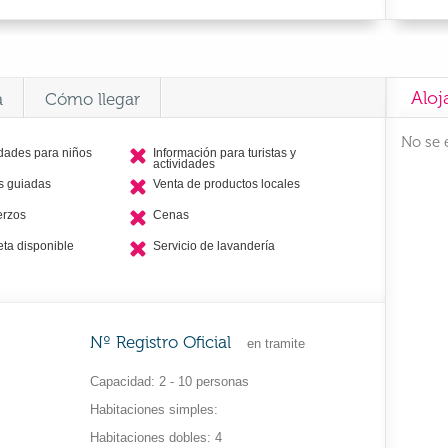
Aloj
a
Cómo llegar
No se 
idades para niños
Información para turistas y
actividades
as guiadas
Venta de productos locales
erzos
Cenas
eta disponible
Servicio de lavandería
Nº Registro Oficial
en tramite
Capacidad
2 - 10 personas
Habitaciones simples
Habitaciones dobles
4