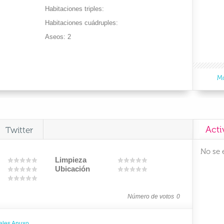
Habitaciones triples
Habitaciones cuádruples
Aseos
2
Mo
Acti
Twitter
No se 
Limpieza
Ubicación
Número de votos
0
rales Anuxo