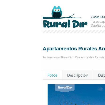
Casas Rur
Tu escap
Sueña co
Apartamentos Rurales A
Turismo rural Ruraldir
»
Casas rurales Asturia
Fotos
Descripción
Dis