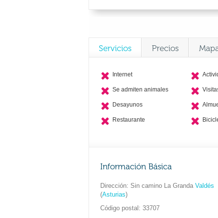
Servicios
Precios
Map
Internet
Activ
Se admiten animales
Visit
Desayunos
Almu
Restaurante
Bicicl
Información Básica
Dirección
Sin camino La Granda
Valdés
(
Asturias
)
Código postal
33707