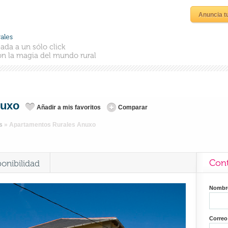
Anuncia t
ales
ada a un sólo click
n la magia del mundo rural
nuxo
Añadir a mis favoritos
Comparar
s
»
Apartamentos Rurales Anuxo
Cont
ponibilidad
Nomb
Correo