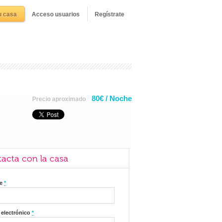
u casa
Acceso usuarios
Regístrate
80€ / Noche
Precio aproximado
acta con la casa
re
*
 electrónico
*