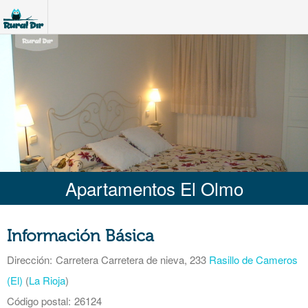
Apartamentos El Olmo
Información Básica
Dirección:
Carretera Carretera de nieva, 233
Rasillo de Cameros
(El)
(
La Rioja
)
Código postal:
26124