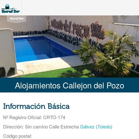
Alojamientos Callejon del Pozo
Información Básica
Nº Registro Oficial
: CRTO-174
Dirección:
Sin camino Calle Estrecha
Gálvez
(
Toledo
)
Código postal: