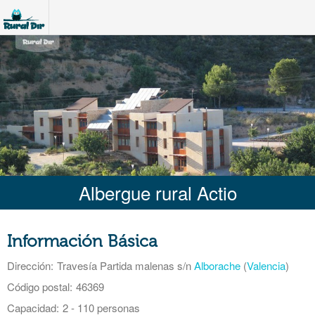
Albergue rural Actio
Información Básica
Dirección:
Travesía Partida malenas s/n
Alborache
(
Valencia
)
Código postal:
46369
Capacidad:
2 - 110 personas