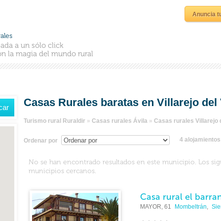
Anuncia t
ales
ada a un sólo click
n la magia del mundo rural
Casas Rurales baratas en Villarejo del 
Turismo rural Ruraldir
»
Casas rurales Ávila
»
Casas rurales Villarejo d
4 alojamiento
Ordenar por
No se han encontrado resultados en este municipio. Los si
municipios cercanos.
Casa rural el barra
MAYOR, 61
Mombeltrán
,
Sie