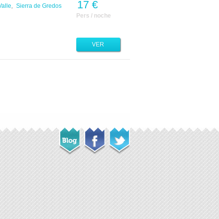
17 €
alle
,
Sierra de Gredos
Pers / noche
VER