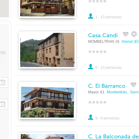
1 - 10 personas
Casa Candi
MOMBELTRAN 16
Arenal (El
20€
6 - 10 personas
C. El Barranco
Mayor, 61
Mombeltrán
,
Sierr
9 - 9 personas
C. La Balconada d