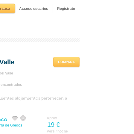
u casa
Acceso usuarios
Regístrate
Valle
COMPARA
el Valle
s encontrados
guientes alojamientos pertenecen a
nco
Aprox.
19 €
rra de Gredos
Pers / noche