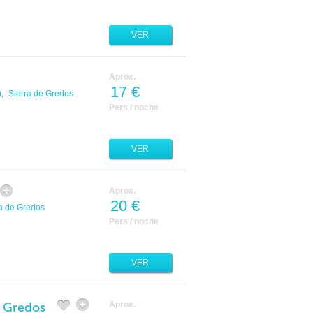
VER
Aprox.
17 €
)
,
Sierra de Gredos
Pers / noche
VER
Aprox.
20 €
a de Gredos
Pers / noche
VER
e Gredos
Aprox.