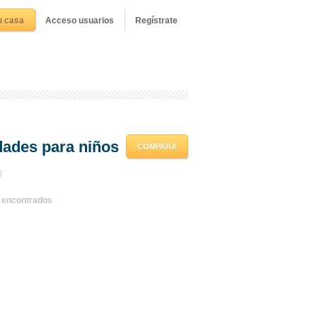
u casa
Acceso usuarios
Regístrate
dades para niños
COMPARA
)
s encontrados