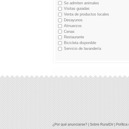
Se admiten animales
Visitas guiadas
Venta de productos locales
Desayunos
Almuerzos
Cenas
Restaurante
Bicicleta disponible
Servicio de lavandería
¿Por qué anunciarse?
|
Sobre RuralDir
|
Política