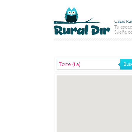
Casas Rur
Tu escap
Sueña co