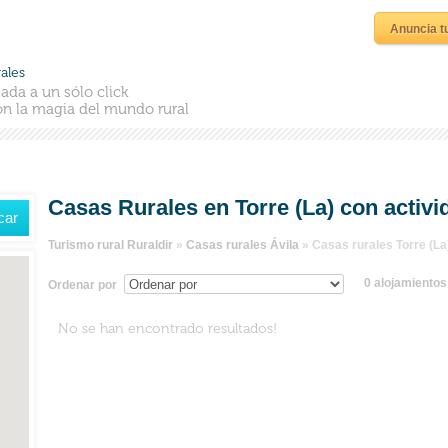
Anuncia t
ales
ada a un sólo click
n la magia del mundo rural
Casas Rurales en Torre (La) con activi
Turismo rural Ruraldir
»
Casas rurales Ávila
»
Casas rurales Torre (La
0 alojamiento
Ordenar por
No se han encontrado resultados!