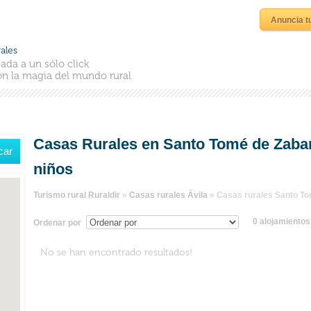
Anuncia t
ales
ada a un sólo click
n la magia del mundo rural
Casas Rurales en Santo Tomé de Zabar
niños
Turismo rural Ruraldir
»
Casas rurales Ávila
»
Casas rurales Santo T
0 alojamiento
Ordenar por
No se han encontrado resultados!