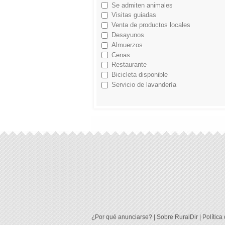
Se admiten animales
Visitas guiadas
Venta de productos locales
Desayunos
Almuerzos
Cenas
Restaurante
Bicicleta disponible
Servicio de lavandería
¿Por qué anunciarse?
|
Sobre RuralDir
|
Política