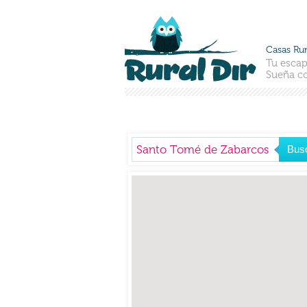
Casas Rur
Tu escap
Sueña co