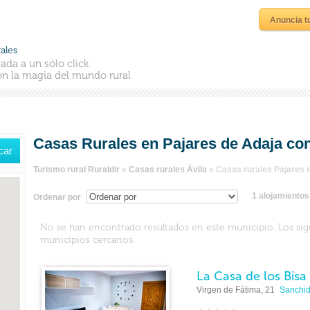
Anuncia t
ales
ada a un sólo click
n la magia del mundo rural
Casas Rurales en Pajares de Adaja con
Turismo rural Ruraldir
»
Casas rurales Ávila
»
Casas rurales Pajares 
1 alojamiento
Ordenar por
No se han encontrado resultados en este municipio. Los si
municipios cercanos.
La Casa de los Bisa
Virgen de Fátima, 21
Sanchid