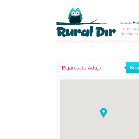
Casas Rur
Tu escap
Sueña co