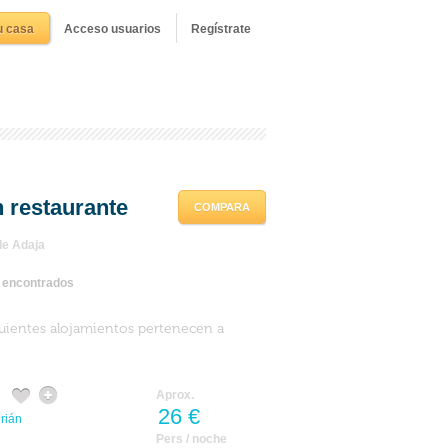
u casa
Acceso usuarios
Regístrate
 restaurante
COMPARA
de Adaja
s encontrados
guientes alojamientos pertenecen a
Aprox.
26 €
rián
Pers / noche