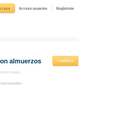
u casa
Acceso usuarios
Regístrate
con almuerzos
COMPARA
elo de Abajo
s encontrados