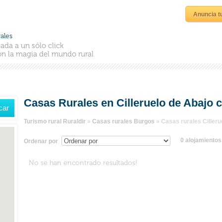
Anuncia t
ales
ada a un sólo click
n la magia del mundo rural
Casas Rurales en Cilleruelo de Abajo 
Turismo rural Ruraldir
»
Casas rurales Burgos
»
Casas rurales Cilleru
0 alojamiento
Ordenar por
No se han encontrado resultados!