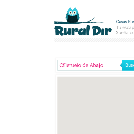
Casas Rur
Tu escap
Sueña co