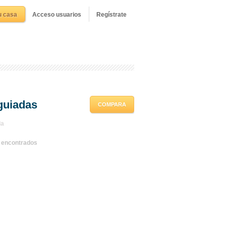
u casa
Acceso usuarios
Regístrate
guiadas
COMPARA
la
s encontrados