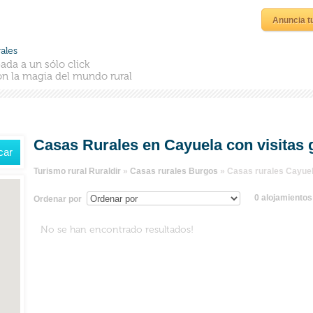
Anuncia t
ales
ada a un sólo click
n la magia del mundo rural
Casas Rurales en Cayuela con visitas 
Turismo rural Ruraldir
»
Casas rurales Burgos
»
Casas rurales Cayue
0 alojamiento
Ordenar por
No se han encontrado resultados!