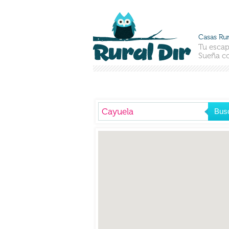
Casas Rur
Tu escap
Sueña co