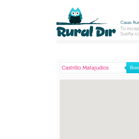
Casas Rur
Tu escap
Sueña co