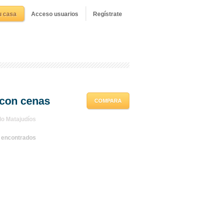
u casa
Acceso usuarios
Regístrate
 con cenas
COMPARA
lo Matajudíos
s encontrados