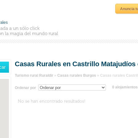
Anuncia t
ales
ada a un sólo click
n la magia del mundo rural
Casas Rurales en Castrillo Matajudíos
Turismo rural Ruraldir
»
Casas rurales Burgos
»
Casas rurales Castril
0 alojamiento
Ordenar por
No se han encontrado resultados!