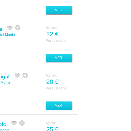
VER
a
Aprox.
22 €
del Monte
Pers / noche
VER
igal
Aprox.
20 €
 Monte
Pers / noche
VER
olo
Aprox.
25 €
 Monte