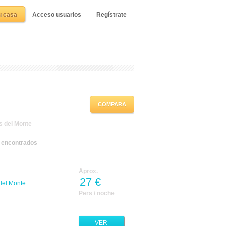
u casa
Acceso usuarios
Regístrate
COMPARA
s del Monte
s encontrados
Aprox.
27 €
del Monte
Pers / noche
VER