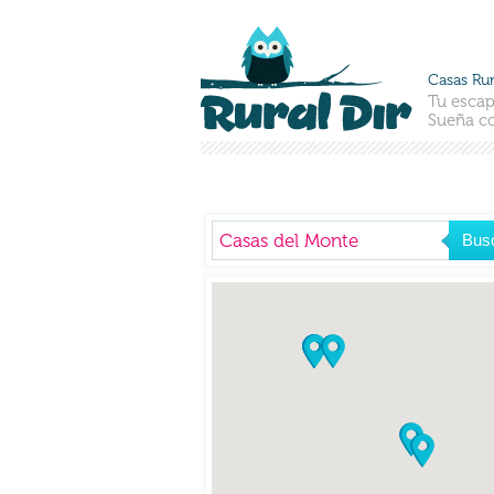
Casas Rur
Tu escap
Sueña co