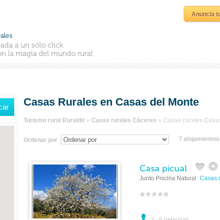
Anuncia t
ales
ada a un sólo click
n la magia del mundo rural
Casas Rurales en Casas del Monte
Turismo rural Ruraldir
»
Casas rurales Cáceres
»
Casas rurales Casa
7 alojamiento
Ordenar por
Casa picual
Junto Piscina Natural
Casas 
2 - 6 personas