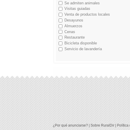
Se admiten animales
Visitas guiadas
Venta de productos locales
Desayunos
Almuerzos
Cenas
Restaurante
Bicicleta disponible
Servicio de lavandería
¿Por qué anunciarse?
|
Sobre RuralDir
|
Política