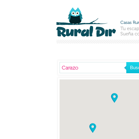
Casas Rur
Tu escap
Sueña co