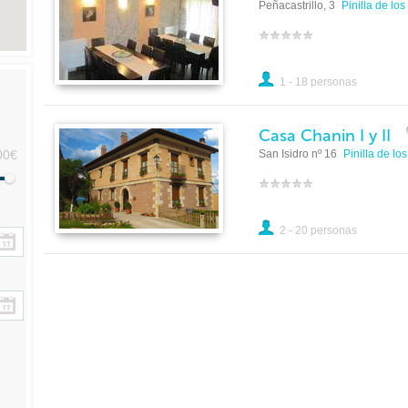
Peñacastrillo, 3
Pinilla de lo
1 - 18 personas
Casa Chanin I y II
San Isidro nº 16
Pinilla de lo
00€
2 - 20 personas