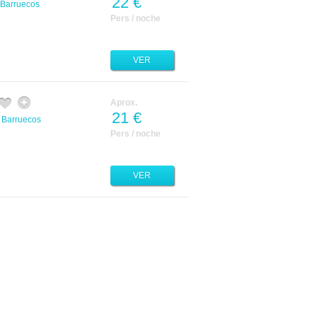
22 €
s Barruecos
Pers / noche
VER
Aprox.
21 €
s Barruecos
Pers / noche
VER