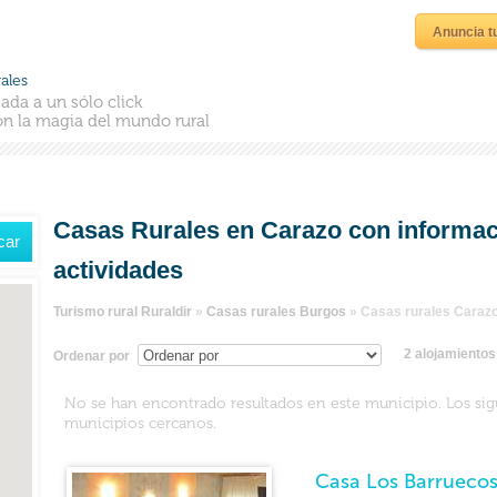
Anuncia t
ales
ada a un sólo click
n la magia del mundo rural
Casas Rurales en Carazo con informaci
actividades
Turismo rural Ruraldir
»
Casas rurales Burgos
»
Casas rurales Caraz
2 alojamiento
Ordenar por
No se han encontrado resultados en este municipio. Los si
municipios cercanos.
Casa Los Barrueco