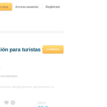
u casa
Acceso usuarios
Regístrate
ón para turistas y
COMPARA
o
s encontrados
guientes alojamientos pertenecen a
s
Aprox.