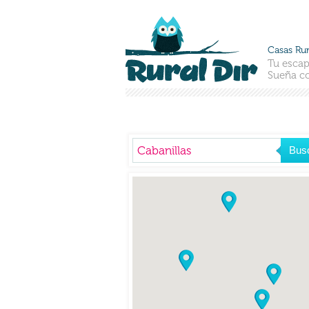
Casas Rur
Tu escap
Sueña co