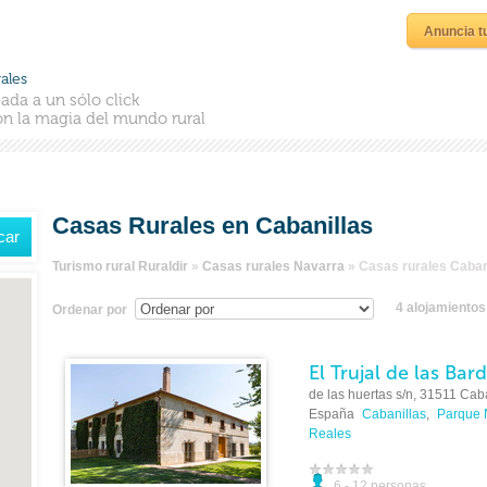
Anuncia t
ales
ada a un sólo click
n la magia del mundo rural
Casas Rurales en Cabanillas
Turismo rural Ruraldir
»
Casas rurales Navarra
»
Casas rurales Caban
4 alojamiento
Ordenar por
El Trujal de las Bar
de las huertas s/n, 31511 Cab
España
Cabanillas
,
Parque 
Reales
6 - 12 personas