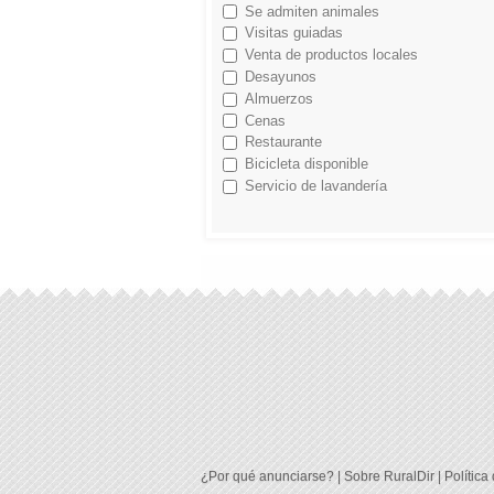
Se admiten animales
Visitas guiadas
Venta de productos locales
Desayunos
Almuerzos
Cenas
Restaurante
Bicicleta disponible
Servicio de lavandería
¿Por qué anunciarse?
|
Sobre RuralDir
|
Política