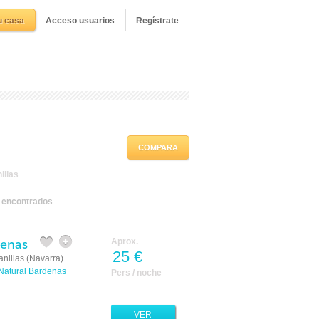
u casa
Acceso usuarios
Regístrate
COMPARA
illas
s encontrados
denas
Aprox.
25 €
anillas (Navarra)
Natural Bardenas
Pers / noche
VER