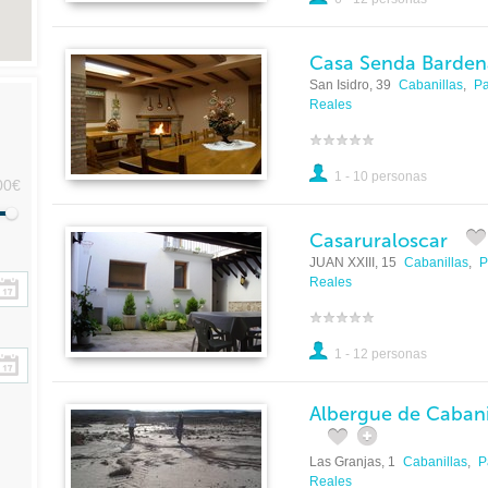
Casa Senda Barden
San Isidro, 39
Cabanillas
,
Pa
Reales
1 - 10 personas
00€
Casaruraloscar
JUAN XXIII, 15
Cabanillas
,
P
Reales
1 - 12 personas
Albergue de Cabani
Las Granjas, 1
Cabanillas
,
P
Reales