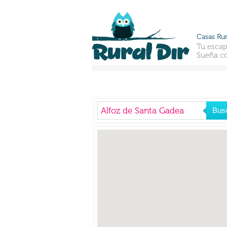
Casas Rur
Tu escap
Sueña co