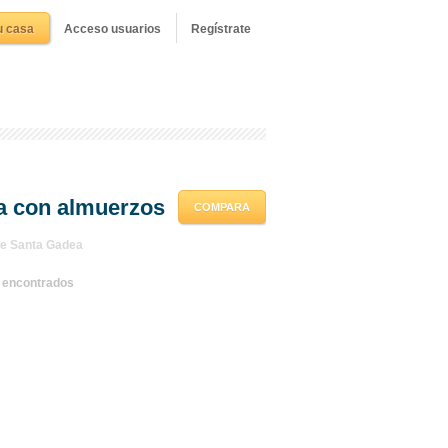
u casa
Acceso usuarios
Regístrate
a con almuerzos
COMPARA
de Santa Gadea
s encontrados