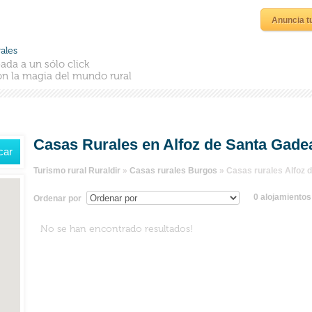
Anuncia t
ales
ada a un sólo click
n la magia del mundo rural
Casas Rurales en Alfoz de Santa Gade
Turismo rural Ruraldir
»
Casas rurales Burgos
»
Casas rurales Alfoz 
0 alojamiento
Ordenar por
No se han encontrado resultados!